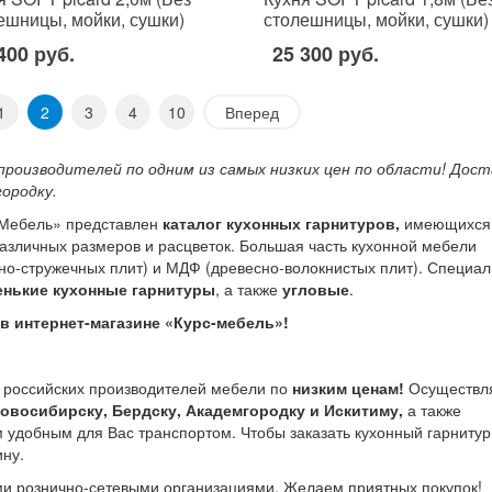
ешницы, мойки, сушки)
столешницы, мойки, сушки)
400 руб.
25 300 руб.
1
2
3
4
10
Вперед
производителей по одним из самых низких цен по области! Дост
городку.
-Мебель» представлен
каталог кухонных гарнитуров,
имеющихся
различных размеров и расцветок. Большая часть кухонной мебели
но-стружечных плит) и МДФ (древесно-волокнистых плит). Специал
енькие кухонные гарнитуры
, а также
угловые
.
в интернет-магазине «Курс-мебель»!
 российских производителей мебели по
низким ценам!
Осуществл
овосибирску, Бердску, Академгородку и Искитиму,
а также
удобным для Вас транспортом. Чтобы заказать кухонный гарнитур
ину.
ми рознично-сетевыми организациями. Желаем приятных покупок!