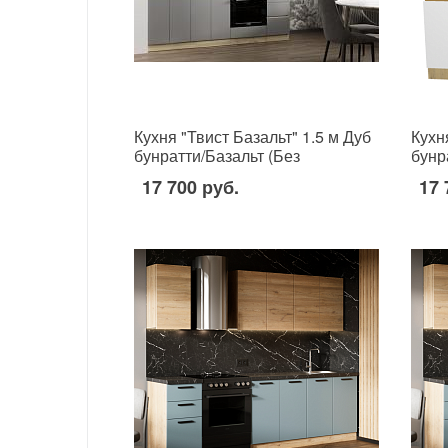
Кухня "Твист Базальт" 1.5 м Дуб
Кухн
бунратти/Базальт (Без
бунр
столешницы, мойки, сушки)
стол
17 700 руб.
17 