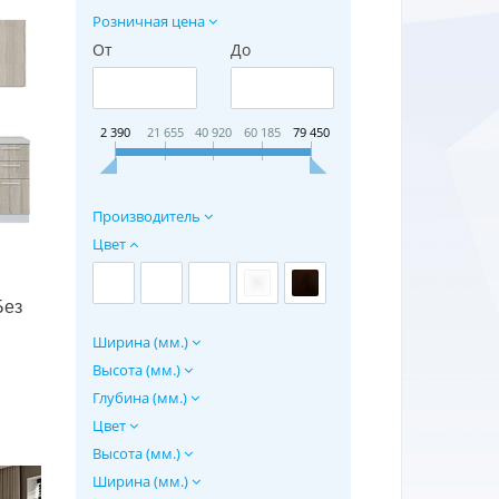
Розничная цена
От
До
2 390
21 655
40 920
60 185
79 450
Производитель
Цвет
Без
Ширина (мм.)
Высота (мм.)
Глубина (мм.)
Цвет
Высота (мм.)
Ширина (мм.)