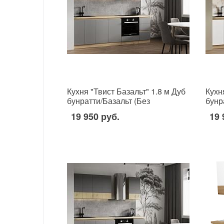
Кухня "Твист Базальт" 1.8 м Дуб
Кухн
бунратти/Базальт (Без
бунр
столешницы, мойки, сушки)
стол
19 950 руб.
19 