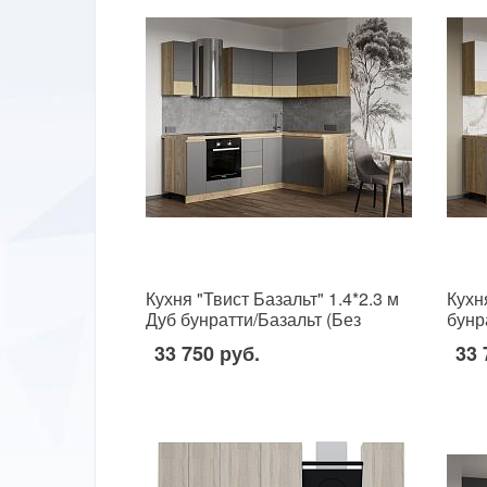
Кухня "Твист Базальт" 1.4*2.3 м
Кухн
Дуб бунратти/Базальт (Без
бунр
столешницы, мойки, сушки)
стол
33 750 руб.
33 