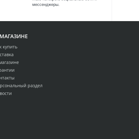
мессенджеры.
 МАГАЗИНЕ
к купить
ставка
магазине
рантии
нтакты
рсональный раздел
вости