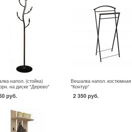
лка напол. (стойка)
Вешалка напол. костюмная
орн. на диске "Дерево"
"Контур"
50 руб.
2 350 руб.