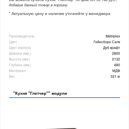
добавив данный товар в корзину.
* Актуальную цену и наличие уточняйте у менеджера
Производитель
Mebiрlex
Цвет
Гейнсборо Силк
Цвет корпуса
Дуб крафт
Ширина (мм.)
2800
Высота (мм.)
2132
Глубина (мм.)
480
Материал
МДФ
Вес
321 кг
"Кухня "Глетчер"" модули