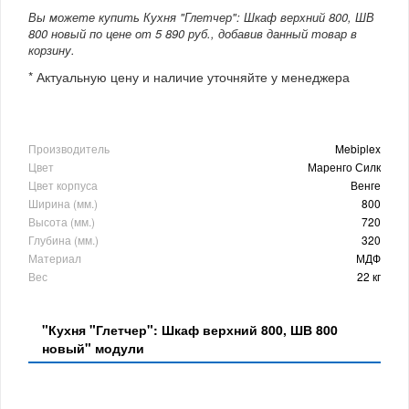
Вы можете купить Кухня "Глетчер": Шкаф верхний 800, ШВ
800 новый по цене от 5 890 руб., добавив данный товар в
корзину.
* Актуальную цену и наличие уточняйте у менеджера
Производитель
Mebiрlex
Цвет
Маренго Силк
Цвет корпуса
Венге
Ширина (мм.)
800
Высота (мм.)
720
Глубина (мм.)
320
Материал
МДФ
Вес
22 кг
"Кухня "Глетчер": Шкаф верхний 800, ШВ 800
новый" модули