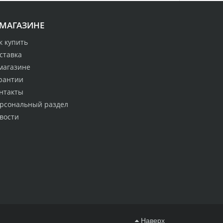
 МАГАЗИНЕ
к купить
ставка
магазине
рантии
нтакты
рсональный раздел
вости
Наверх