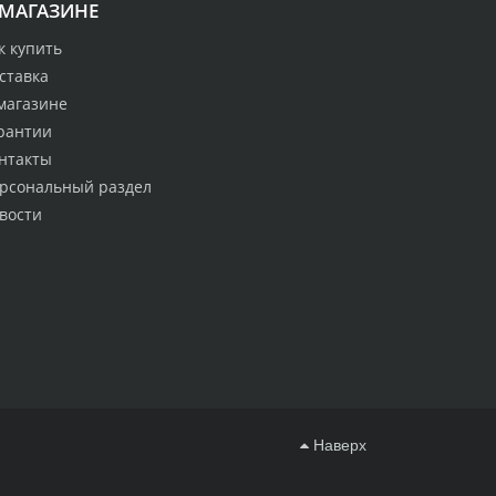
 МАГАЗИНЕ
к купить
ставка
магазине
рантии
нтакты
рсональный раздел
вости
Наверх