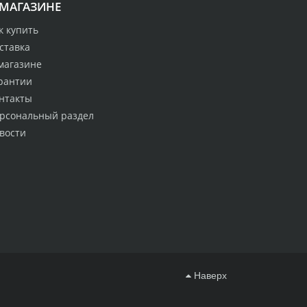
 МАГАЗИНЕ
к купить
ставка
магазине
рантии
нтакты
рсональный раздел
вости
Наверх