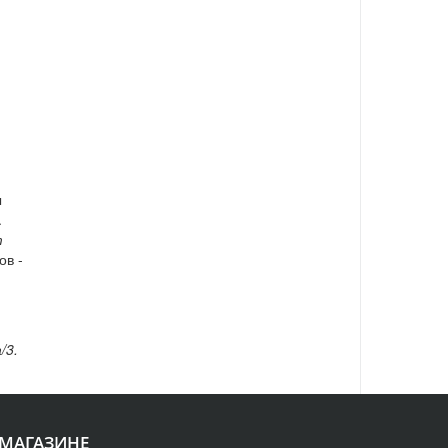
ы
.
т
ов -
/3.
 МАГАЗИНЕ