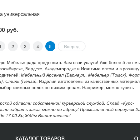
а универсальная
00 руб.
1
2
3
4
5
Вперед
урс-Мебель» рада предложить Вам свои услуги! Уже более 5 лет м
осибирске, Бердске, Академгородке и Искитиме оптом и в розницу
водителей:
Мебельный Арсенал (Барнаул), Мебельер (Томск), Фор
к), Стиль (Пенза).
Изделия изготовлены из качественных материал
выбор книжных полок но низким ценам. Например, можно купить
ской области собственной курьерской службой. Склад «Курс-
льно забрать заказ можно по адресу: Промышленный переулок 2а
до 17.00.&p;Ждём Ваших заказов!
КАТАЛОГ ТОВАРОВ
О