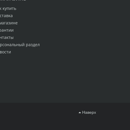
к купить
ставка
магазине
рантии
нтакты
рсональный раздел
вости
Наверх