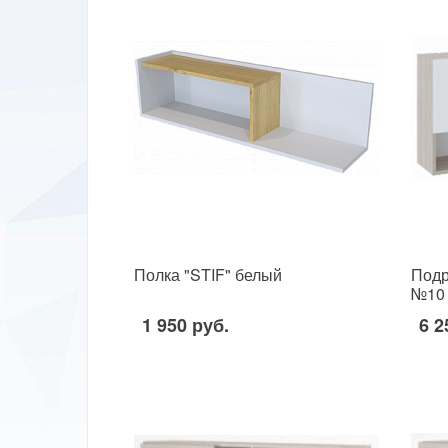
Полка "STIF" белый
Подр
№10 
1 950 руб.
6 2