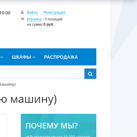
10:00
Войти
Регистрация
Корзина
0 позиций
на сумму
0 руб.
Т
ШКАФЫ
РАСПРОДАЖА
 машину)
ую машину)
ПОЧЕМУ МЫ?
Выполнили свыше 10 000 заказов