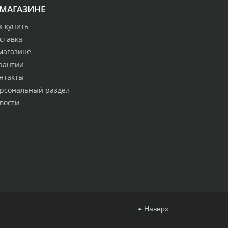
 МАГАЗИНЕ
к купить
ставка
магазине
рантии
нтакты
рсональный раздел
вости
Наверх