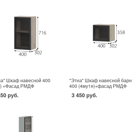
на" Шкаф навесной 400
"Этна" Шкаф навесной бар
1) +Фасад РМДФ
400 (4му1я)+фасад РМДФ
850 руб.
3 450 руб.