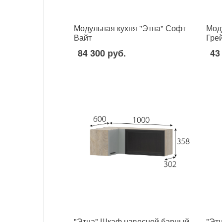
Модульная кухня "Этна" Софт
Мод
Вайт
Гре
84 300 руб.
43
"Этна" Шкаф навесной барный
"Эт