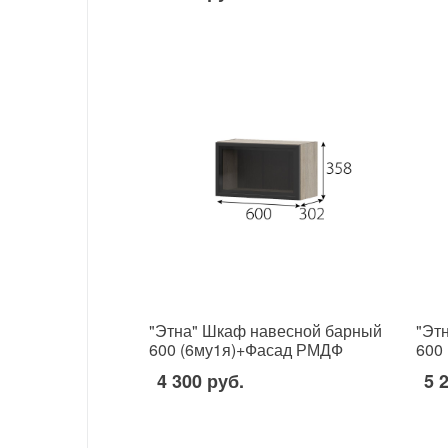
"Этна" Шкаф навесной барный
"Эт
600 (6му1я)+Фасад РМДФ
600
4 300 руб.
5 