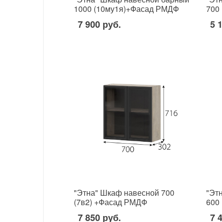
1000 (10му1я)+Фасад РМДФ
700
7 900 руб.
5 
"Этна" Шкаф навесной 700
"Эт
(7в2) +Фасад РМДФ
600
7 850 руб.
7 