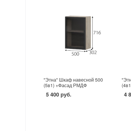
"Этна" Шкаф навесной 500
"Эт
(5в1) +Фасад РМДФ
(4в
5 400 руб.
4 