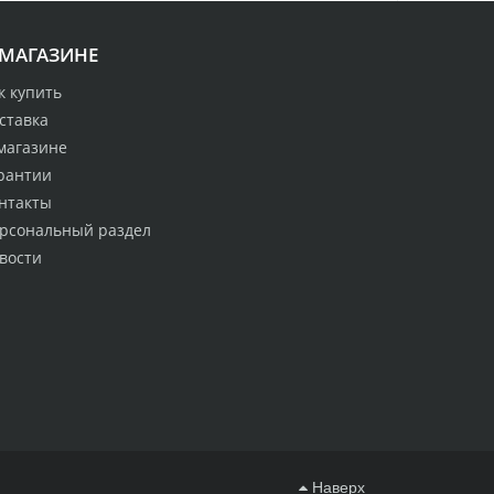
 МАГАЗИНЕ
к купить
ставка
магазине
рантии
нтакты
рсональный раздел
вости
Наверх