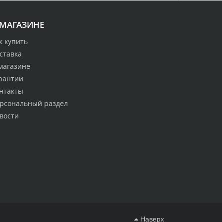
 МАГАЗИНЕ
к купить
ставка
магазине
рантии
нтакты
рсональный раздел
вости
Наверх