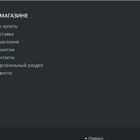
 МАГАЗИНЕ
к купить
ставка
магазине
рантии
нтакты
рсональный раздел
вости
Наверх