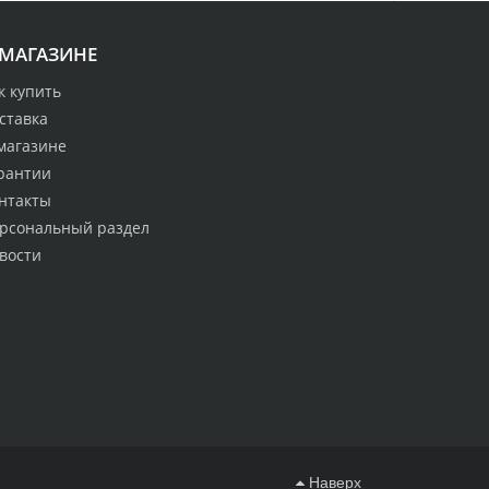
 МАГАЗИНЕ
к купить
ставка
магазине
рантии
нтакты
рсональный раздел
вости
Наверх