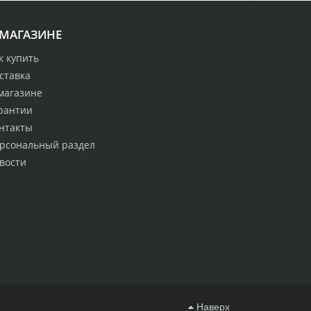
 МАГАЗИНЕ
к купить
ставка
магазине
рантии
нтакты
рсональный раздел
вости
Наверх