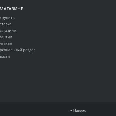
 МАГАЗИНЕ
к купить
ставка
магазине
рантии
нтакты
рсональный раздел
вости
Наверх