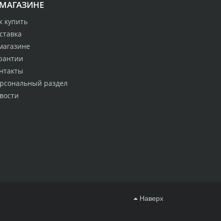
 МАГАЗИНЕ
к купить
ставка
магазине
рантии
нтакты
рсональный раздел
вости
Наверх