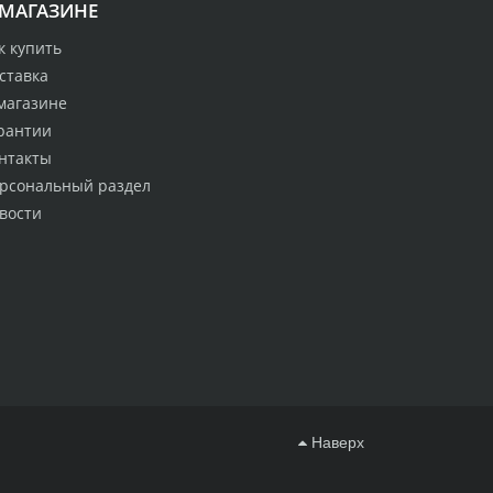
 МАГАЗИНЕ
к купить
ставка
магазине
рантии
нтакты
рсональный раздел
вости
Наверх