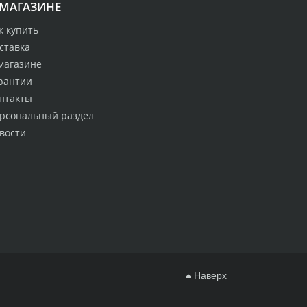
 МАГАЗИНЕ
к купить
ставка
магазине
рантии
нтакты
рсональный раздел
вости
Наверх