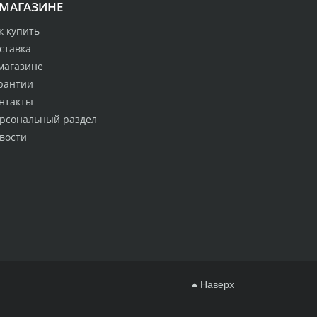
 МАГАЗИНЕ
к купить
ставка
магазине
рантии
нтакты
рсональный раздел
вости
Наверх