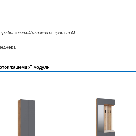
крафт золотой/кашемир по цене от 53
енеджера
лотой/кашемир" модули