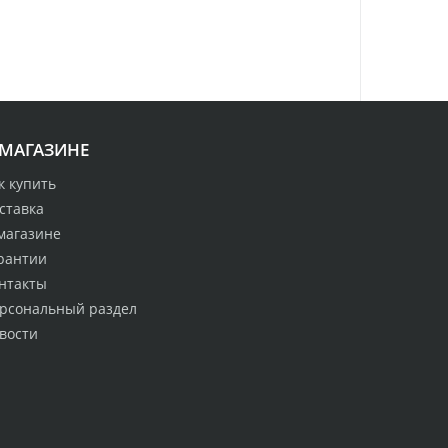
 МАГАЗИНЕ
к купить
ставка
магазине
рантии
нтакты
рсональный раздел
вости