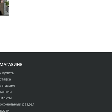
 МАГАЗИНЕ
к купить
ставка
магазине
рантии
нтакты
рсональный раздел
вости