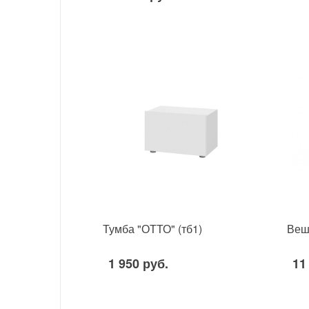
Тумба "ОТТО" (тб1)
Веш
1 950 руб.
11