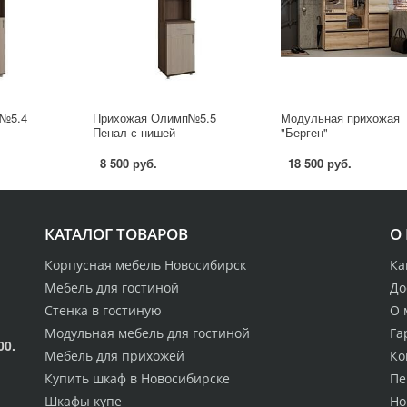
№5.4
Прихожая Олимп№5.5
Модульная прихожая
Пенал с нишей
"Берген"
8 500 руб.
18 500 руб.
КАТАЛОГ ТОВАРОВ
О
Корпусная мебель Новосибирск
Ка
Мебель для гостиной
До
Стенка в гостиную
О 
Модульная мебель для гостиной
Га
00.
Мебель для прихожей
Ко
Купить шкаф в Новосибирске
Пе
Шкафы купе
Но