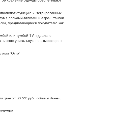
ытое хранение одежды обеспечивают
выполняют функцию интегрированных
двумя полками-вязками и евро-штангой.
олки, предлагающиеся покупателю как
мбой или тумбой TV, идеально
ать свою уникальную по атмосфере и
лями "Отто"
 цене от 23 500 руб., добавив данный
енеджера