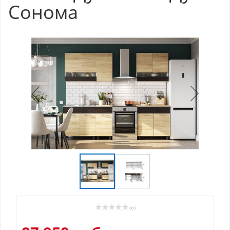
Сонома
( 0 )