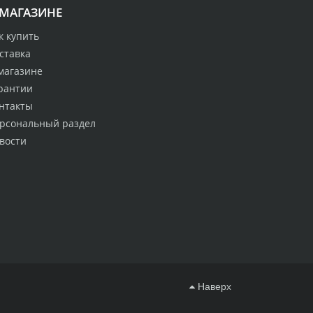
 МАГАЗИНЕ
к купить
ставка
магазине
рантии
нтакты
рсональный раздел
вости
Наверх