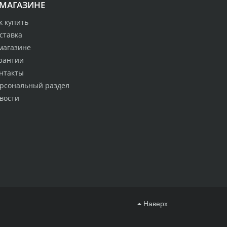
 МАГАЗИНЕ
к купить
ставка
магазине
рантии
нтакты
рсональный раздел
вости
Наверх