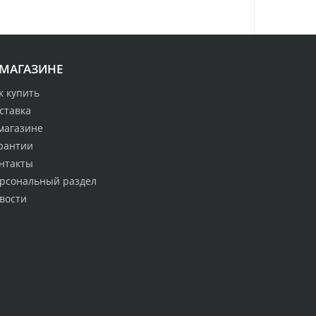
ушины
 МАГАЗИНЕ
к купить
ставка
магазине
рантии
нтакты
рсональный раздел
вости