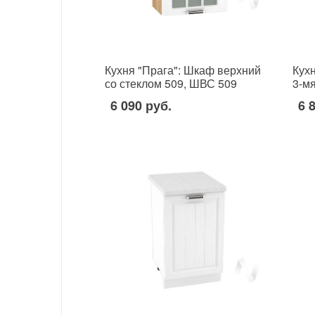
Кухня "Прага": Шкаф верхний
Кух
со стеклом 509, ШВС 509
3-м
(белое дерево/корпус венге)
6 090 руб.
6 