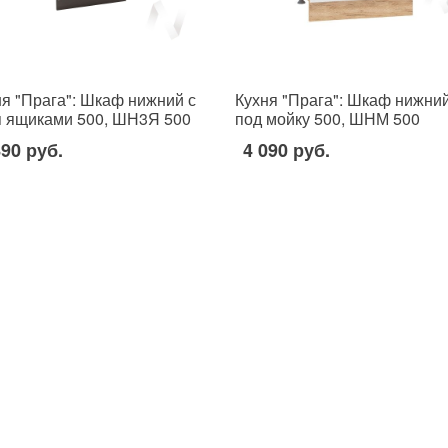
ня "Прага": Шкаф нижний с
Кухня "Прага": Шкаф нижни
я ящиками 500, ШН3Я 500
под мойку 500, ШНМ 500
(белое дерево/корпус венге)
890 руб.
4 090 руб.