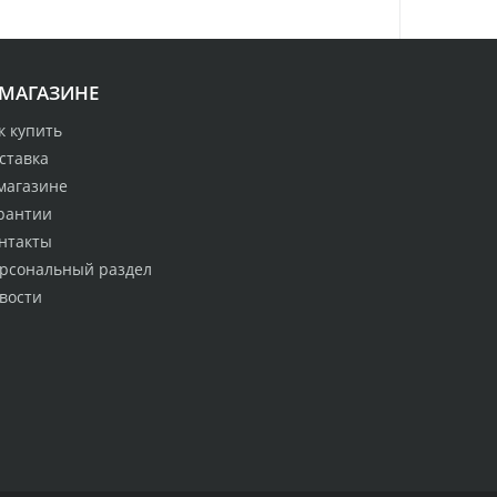
 МАГАЗИНЕ
к купить
ставка
магазине
рантии
нтакты
рсональный раздел
вости