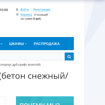
10:00
Войти
Регистрация
Корзина
0 позиций
на сумму
0 руб.
Т
ШКАФЫ
РАСПРОДАЖА
/корпус дуб крафт золотой)
 (бетон снежный/