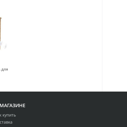
 для
 МАГАЗИНЕ
к купить
ставка