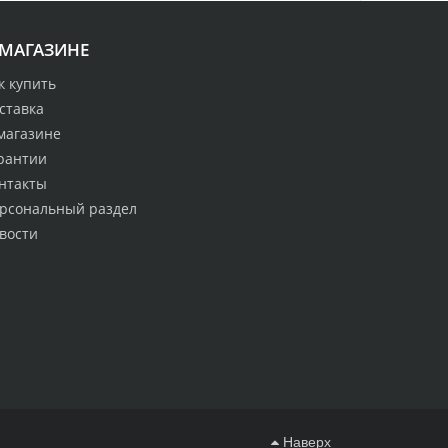
 МАГАЗИНЕ
к купить
ставка
магазине
рантии
нтакты
рсональный раздел
вости
Наверх