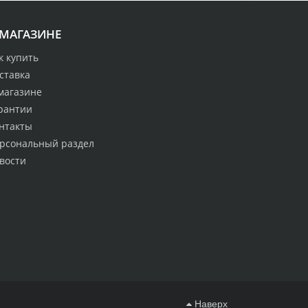
 МАГАЗИНЕ
к купить
ставка
магазине
рантии
нтакты
рсональный раздел
вости
Наверх