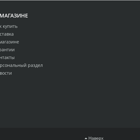
 МАГАЗИНЕ
к купить
ставка
магазине
рантии
нтакты
рсональный раздел
вости
Наверх