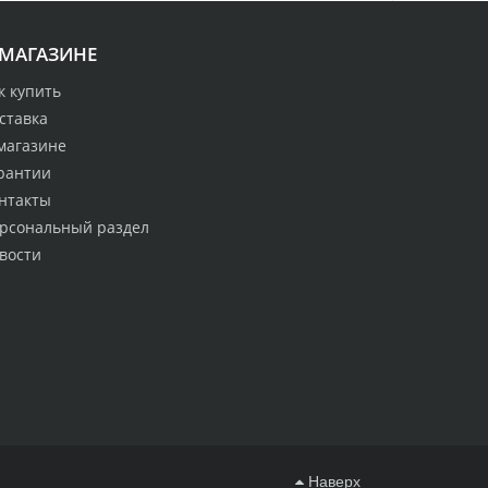
 МАГАЗИНЕ
к купить
ставка
магазине
рантии
нтакты
рсональный раздел
вости
Наверх