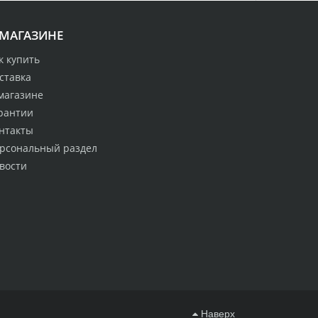
 МАГАЗИНЕ
к купить
ставка
магазине
рантии
нтакты
рсональный раздел
вости
Наверх